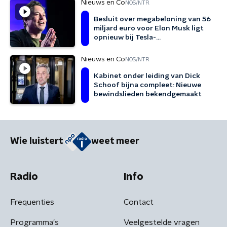
Nieuws en Co
NOS/NTR
Besluit over megabeloning van 56
miljard euro voor Elon Musk ligt
opnieuw bij Tesla-
aandeelhouders
Nieuws en Co
NOS/NTR
Kabinet onder leiding van Dick
Schoof bijna compleet: Nieuwe
bewindslieden bekendgemaakt
Wie luistert
weet meer
Radio
Info
Frequenties
Contact
Programma's
Veelgestelde vragen