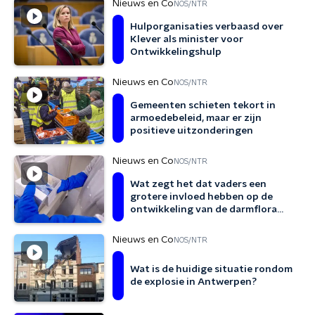
Nieuws en Co
NOS/NTR
Hulporganisaties verbaasd over
Klever als minister voor
Ontwikkelingshulp
Nieuws en Co
NOS/NTR
Gemeenten schieten tekort in
armoedebeleid, maar er zijn
positieve uitzonderingen
Nieuws en Co
NOS/NTR
Wat zegt het dat vaders een
grotere invloed hebben op de
ontwikkeling van de darmflora
van hun baby?
Nieuws en Co
NOS/NTR
Wat is de huidige situatie rondom
de explosie in Antwerpen?