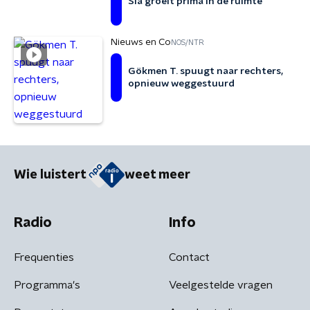
Sla groeit prima in de ruimte
Nieuws en Co
NOS/NTR
Gökmen T. spuugt naar rechters,
opnieuw weggestuurd
Wie luistert
weet meer
Radio
Info
Frequenties
Contact
Programma's
Veelgestelde vragen