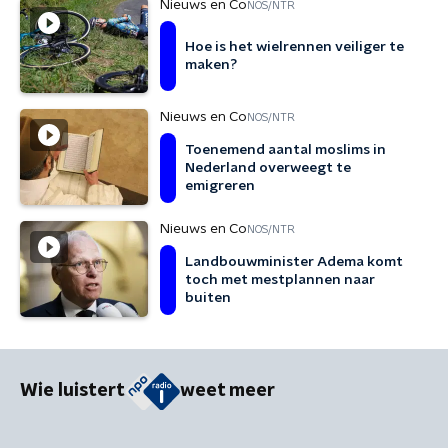
Nieuws en Co
NOS/NTR
Hoe is het wielrennen veiliger te
maken?
Nieuws en Co
NOS/NTR
Toenemend aantal moslims in
Nederland overweegt te
emigreren
Nieuws en Co
NOS/NTR
Landbouwminister Adema komt
toch met mestplannen naar
buiten
Wie luistert
weet meer