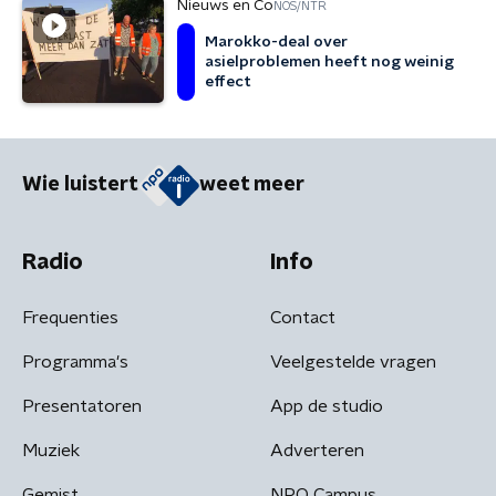
Nieuws en Co
NOS/NTR
Marokko-deal over
asielproblemen heeft nog weinig
effect
Wie luistert
weet meer
Radio
Info
Frequenties
Contact
Programma's
Veelgestelde vragen
Presentatoren
App de studio
Muziek
Adverteren
Gemist
NPO Campus