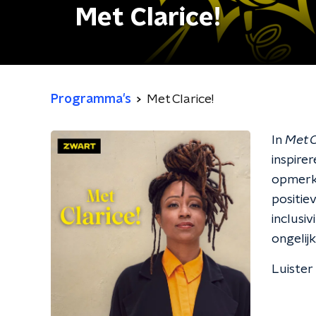
Met Clarice!
Programma's
Met Clarice!
In
Met C
inspire
opmerke
positie
inclusi
ongelijk
Luister