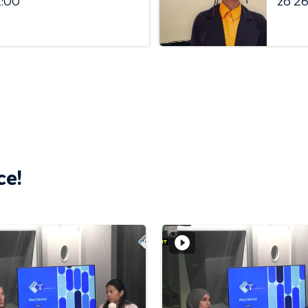
2:00
zo 26 
ce!