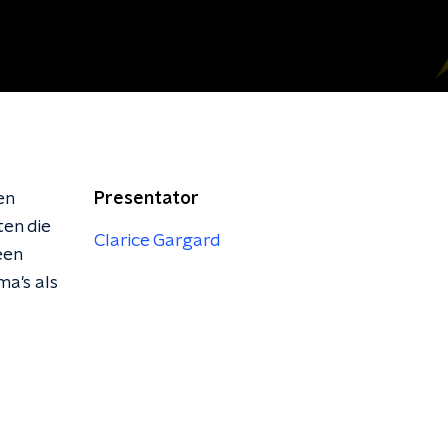
en
Presentator
ten die
Clarice Gargard
een
a's als