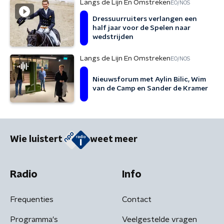
Langs de Lijn En Omstreken
EO/NOS
Dressuurruiters verlangen een
half jaar voor de Spelen naar
wedstrijden
Langs de Lijn En Omstreken
EO/NOS
Nieuwsforum met Aylin Bilic, Wim
van de Camp en Sander de Kramer
Wie luistert
weet meer
Radio
Info
Frequenties
Contact
Programma's
Veelgestelde vragen