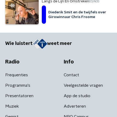
Langs de Lijn En Omstreken
EO/NOS
Diederik Smit en de twijfels over
Girowinnaar Chris Froome
Wie luistert
weet meer
Radio
Info
Frequenties
Contact
Programma's
Veelgestelde vragen
Presentatoren
App de studio
Muziek
Adverteren
Gemist
NPO Campus