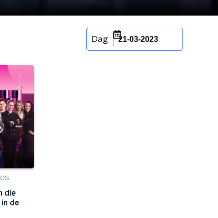
Dag
21-03-2023
NOS
 die
 in de