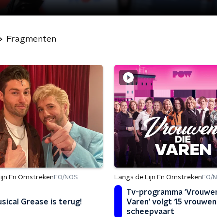
Fragmenten
ijn En Omstreken
Langs de Lijn En Omstreken
EO/NOS
EO/
Tv-programma 'Vrouwen
sical Grease is terug!
Varen' volgt 15 vrouwen
scheepvaart