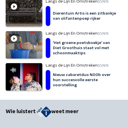
Langs de Lijn En Omstreken
EO/NOS
Dierentuin Artis is een zitbankje
van olifantenpoep rijker
Langs de Lijn En Omstreken
EO/NOS
'Het groene poetsboekje' van
Diet Groothuis staat vol met
schoonmaaktips
Langs de Lijn En Omstreken
EO/NOS
Nieuw cabaretduo N00b over
hun succesvolle eerste
voorstelling
Wie luistert
weet meer