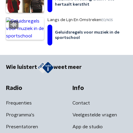
hertaalt kersthit
Langs de Lijn En Omstreken
EO/NOS
Geluidsregels voor muziek in de
sportschool
Wie luistert
weet meer
Radio
Info
Frequenties
Contact
Programma's
Veelgestelde vragen
Presentatoren
App de studio