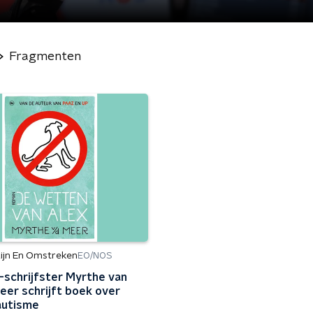
Fragmenten
ijn En Omstreken
EO/NOS
schrijfster Myrthe van
eer schrijft boek over
autisme