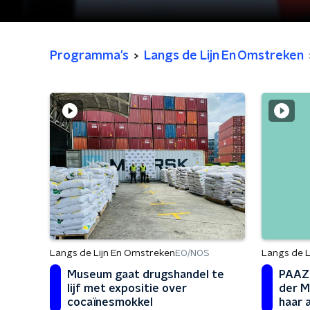
Programma's
Langs de Lijn En Omstreken
Langs de Lijn En Omstreken
Langs de L
EO/NOS
Museum gaat drugshandel te
PAAZ-
lijf met expositie over
der M
cocaïnesmokkel
haar 