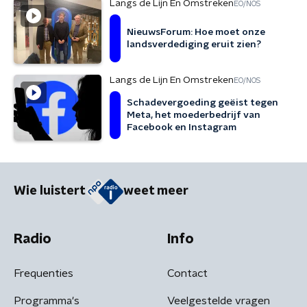
Langs de Lijn En Omstreken
EO/NOS
NieuwsForum: Hoe moet onze
landsverdediging eruit zien?
Langs de Lijn En Omstreken
EO/NOS
Schadevergoeding geëist tegen
Meta, het moederbedrijf van
Facebook en Instagram
Wie luistert
weet meer
Radio
Info
Frequenties
Contact
Programma's
Veelgestelde vragen