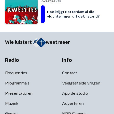
Kwesties
NTR
Hoe krijgt Rotterdam al die
vluchtelingen uit de bijstand?
Wie luistert
weet meer
Radio
Info
Frequenties
Contact
Programma's
Veelgestelde vragen
Presentatoren
App de studio
Muziek
Adverteren
Gemist
NPO Campus