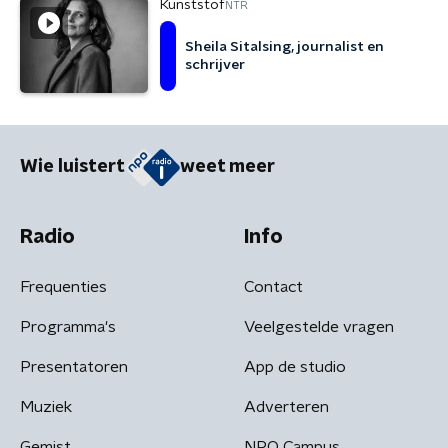
Kunststof
NTR
Sheila Sitalsing, journalist en
schrijver
Wie luistert
weet meer
Radio
Info
Frequenties
Contact
Programma's
Veelgestelde vragen
Presentatoren
App de studio
Muziek
Adverteren
Gemist
NPO Campus