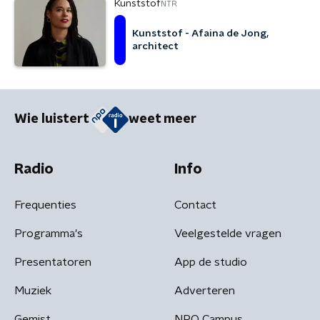
Kunststof
NTR
Kunststof - Afaina de Jong,
architect
Wie luistert
weet meer
Radio
Info
Frequenties
Contact
Programma's
Veelgestelde vragen
Presentatoren
App de studio
Muziek
Adverteren
Gemist
NPO Campus