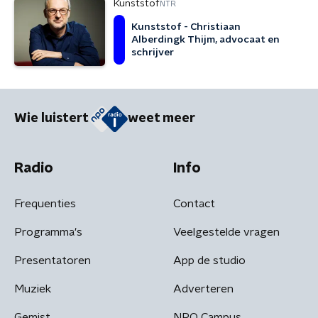
Kunststof
NTR
Kunststof - Christiaan
Alberdingk Thijm, advocaat en
schrijver
Wie luistert
weet meer
Radio
Info
Frequenties
Contact
Programma's
Veelgestelde vragen
Presentatoren
App de studio
Muziek
Adverteren
Gemist
NPO Campus