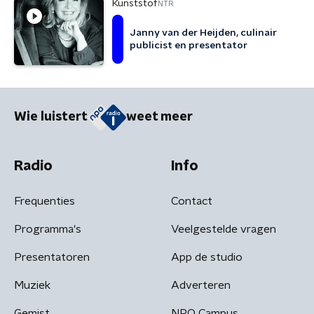
Kunststof
NTR
Janny van der Heijden, culinair
publicist en presentator
Wie luistert
weet meer
Radio
Info
Frequenties
Contact
Programma's
Veelgestelde vragen
Presentatoren
App de studio
Muziek
Adverteren
Gemist
NPO Campus