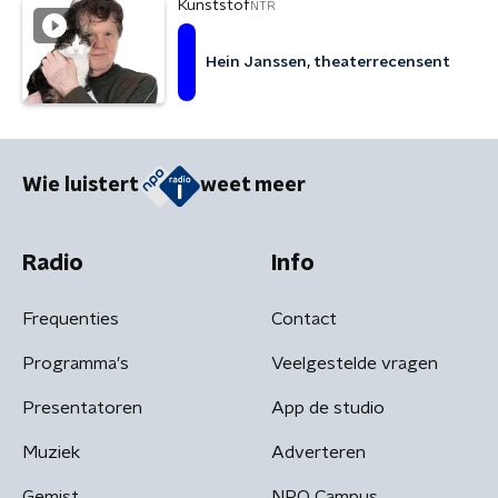
Kunststof
NTR
Hein Janssen, theaterrecensent
Wie luistert
weet meer
Radio
Info
Frequenties
Contact
Programma's
Veelgestelde vragen
Presentatoren
App de studio
Muziek
Adverteren
Gemist
NPO Campus