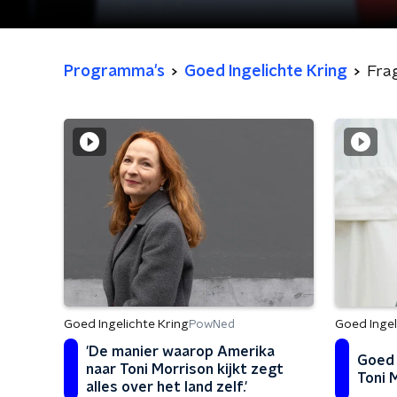
Programma's
Goed Ingelichte Kring
Fra
Goed Ingelichte Kring
Goed Ingel
PowNed
'De manier waarop Amerika
Goed 
naar Toni Morrison kijkt zegt
Toni 
alles over het land zelf.'