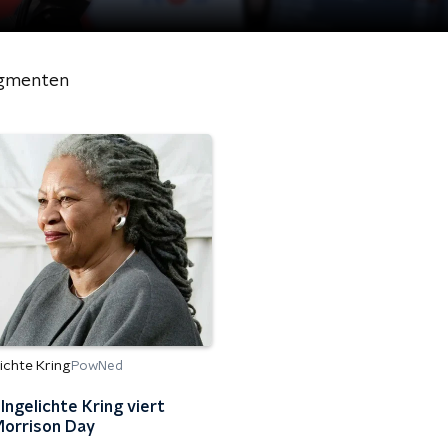
gmenten
ichte Kring
PowNed
Ingelichte Kring viert
Morrison Day