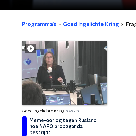
Programma's
Goed Ingelichte Kring
Fra
Goed Ingelichte Kring
PowNed
Meme-oorlog tegen Rusland:
hoe NAFO propaganda
bestrijdt