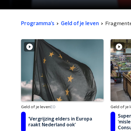
Programma's
Geld of je leven
Fragment
Geld of je leven
Geld of je 
EO
Super
'Vergrijzing elders in Europa
'misl
raakt Nederland ook'
Cons