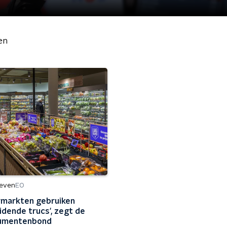
en
leven
EO
markten gebruiken
eidende trucs', zegt de
umentenbond