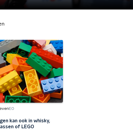
en
leven
EO
gen kan ook in whisky,
assen of LEGO