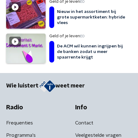
Geld of je leven
EO
Nieuw in het assortiment bij
grote supermarktketen: hybride
vlees
Geld of je leven
EO
De ACM wil kunnen ingrijpen bij
de banken zodat u meer
spaarrente krijgt
Wie luistert
weet meer
Radio
Info
Frequenties
Contact
Programma's
Veelgestelde vragen