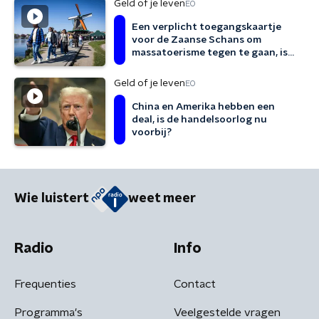
Geld of je leven
EO
Een verplicht toegangskaartje
voor de Zaanse Schans om
massatoerisme tegen te gaan, is
dat een goed idee?
Geld of je leven
EO
China en Amerika hebben een
deal, is de handelsoorlog nu
voorbij?
Wie luistert
weet meer
Radio
Info
Frequenties
Contact
Programma's
Veelgestelde vragen