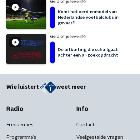
Geld of je leven
EO
Komt het verdienmodel van
Nederlandse voetbalclubs in
gevaar?
Geld of je leven
EO
De uitbuiting die schuilgaat
achter een ai-zoekopdracht
Wie luistert
weet meer
Radio
Info
Frequenties
Contact
Programma's
Veelgestelde vragen