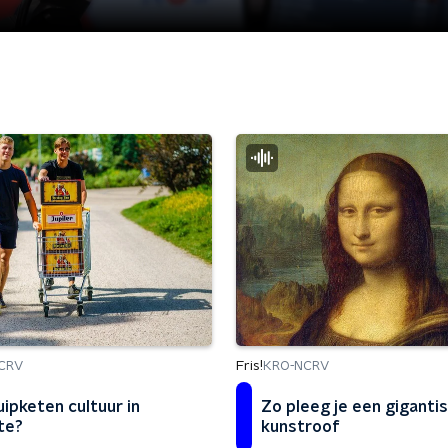
Fris!
CRV
KRO-NCRV
uipketen cultuur in
Zo pleeg je een giganti
te?
kunstroof