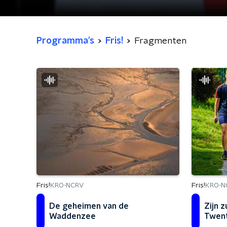
Programma's
Fris!
Fragmenten
Fris!
Fris!
KRO-NCRV
KRO-N
De geheimen van de
Zijn z
Waddenzee
Twen