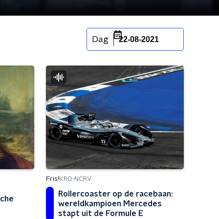
Dag
22-08-2021
Fris!
KRO-NCRV
Rollercoaster op de racebaan:
sche
wereldkampioen Mercedes
stapt uit de Formule E