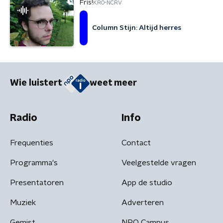
Fris!
KRO-NCRV
Column Stijn: Altijd herres
Wie luistert
weet meer
Radio
Info
Frequenties
Contact
Programma's
Veelgestelde vragen
Presentatoren
App de studio
Muziek
Adverteren
Gemist
NPO Campus