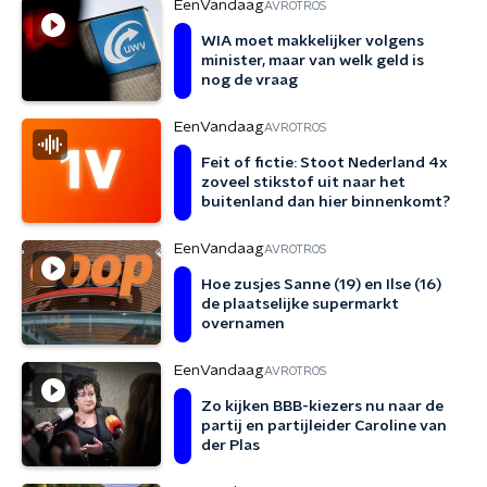
EenVandaag
AVROTROS
WIA moet makkelijker volgens
minister, maar van welk geld is
nog de vraag
EenVandaag
AVROTROS
Feit of fictie: Stoot Nederland 4x
zoveel stikstof uit naar het
buitenland dan hier binnenkomt?
EenVandaag
AVROTROS
Hoe zusjes Sanne (19) en Ilse (16)
de plaatselijke supermarkt
overnamen
EenVandaag
AVROTROS
Zo kijken BBB-kiezers nu naar de
partij en partijleider Caroline van
der Plas