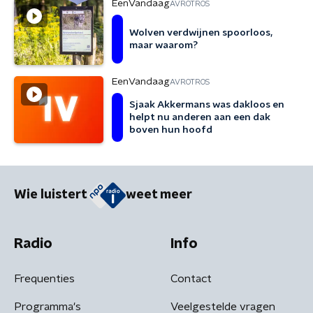
EenVandaag
AVROTROS
Wolven verdwijnen spoorloos,
maar waarom?
EenVandaag
AVROTROS
Sjaak Akkermans was dakloos en
helpt nu anderen aan een dak
boven hun hoofd
Wie luistert
weet meer
Radio
Info
Frequenties
Contact
Programma's
Veelgestelde vragen