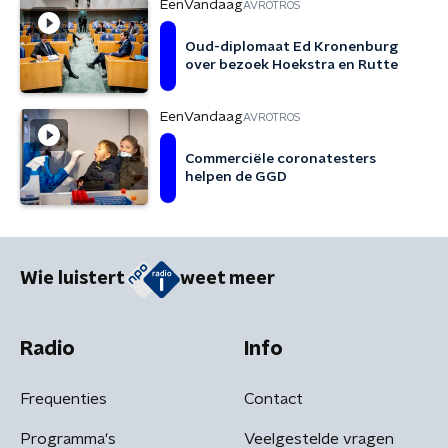
EenVandaag
AVROTROS
Oud-diplomaat Ed Kronenburg
over bezoek Hoekstra en Rutte
EenVandaag
AVROTROS
Commerciële coronatesters
helpen de GGD
Wie luistert
weet meer
Radio
Info
Frequenties
Contact
Programma's
Veelgestelde vragen