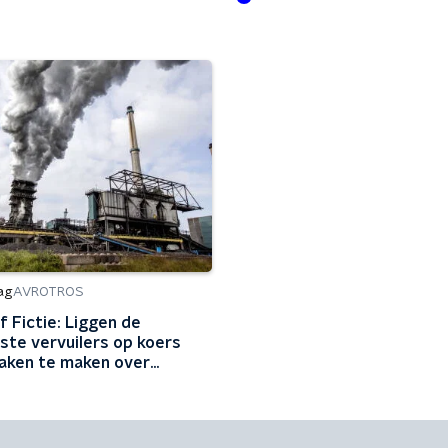
ag
AVROTROS
f Fictie: Liggen de
ste vervuilers op koers
aken te maken over
urzaming?