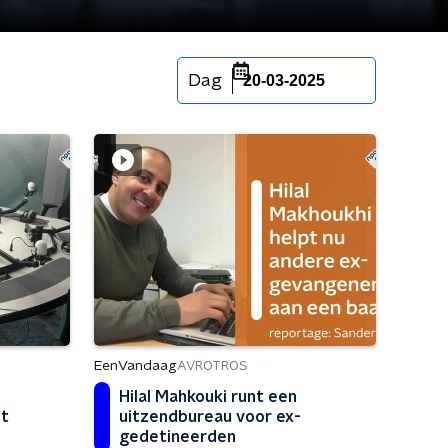
Dag
20-03-2025
EenVandaag
AVROTROS
Hilal Mahkouki runt een
ht
uitzendbureau voor ex-
gedetineerden