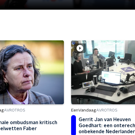
ag
EenVandaag
AVROTROS
AVROTROS
Gerrit Jan van Heuven
nale ombudsman kritisch
Goedhart: een onterec
ielwetten Faber
onbekende Nederlander