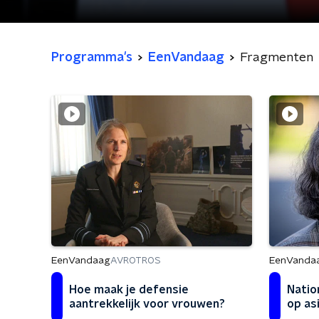
Programma's
EenVandaag
Fragmenten
EenVandaag
EenVanda
AVROTROS
Hoe maak je defensie
Natio
aantrekkelijk voor vrouwen?
op as