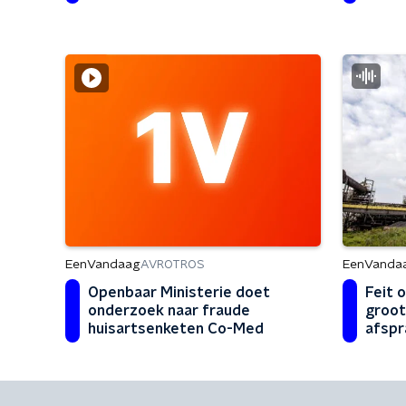
EenVandaag
EenVanda
AVROTROS
Openbaar Ministerie doet
Feit o
onderzoek naar fraude
groot
huisartsenketen Co-Med
afspr
verdu