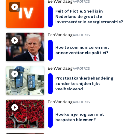
EenVandaag
AVROTROS
Feit of Fictie: Shell is in
Nederland de grootste
investeerder in energietransitie?
EenVandaag
AVROTROS
Hoe te communiceren met
onconventionele politici?
EenVandaag
AVROTROS
Prostaatkankerbehandeling
zonder te snijden lijkt
veelbelovend
EenVandaag
AVROTROS
Hoe kom je nog aan niet
bespoten bloemen?