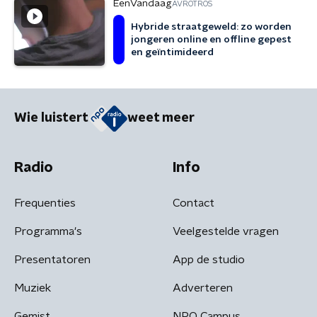
EenVandaag
AVROTROS
Hybride straatgeweld: zo worden
jongeren online en offline gepest
en geïntimideerd
Wie luistert
weet meer
Radio
Info
Frequenties
Contact
Programma's
Veelgestelde vragen
Presentatoren
App de studio
Muziek
Adverteren
Gemist
NPO Campus