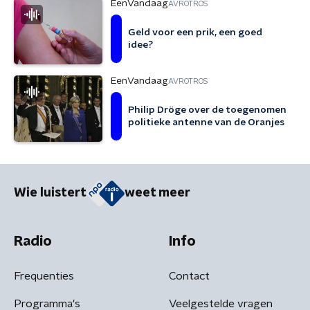
EenVandaag
AVROTROS
Geld voor een prik, een goed
idee?
EenVandaag
AVROTROS
Philip Dröge over de toegenomen
politieke antenne van de Oranjes
Wie luistert
weet meer
Radio
Info
Frequenties
Contact
Programma's
Veelgestelde vragen