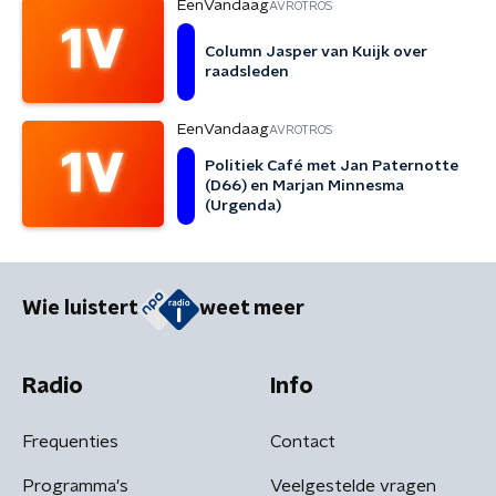
EenVandaag
AVROTROS
Column Jasper van Kuijk over
raadsleden
EenVandaag
AVROTROS
Politiek Café met Jan Paternotte
(D66) en Marjan Minnesma
(Urgenda)
Wie luistert
weet meer
Radio
Info
Frequenties
Contact
Programma's
Veelgestelde vragen