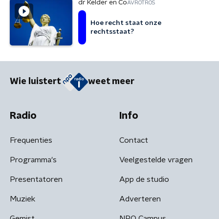
dr Kelder en Co
AVROTROS
Hoe recht staat onze
rechtsstaat?
Wie luistert
weet meer
Radio
Info
Frequenties
Contact
Programma's
Veelgestelde vragen
Presentatoren
App de studio
Muziek
Adverteren
Gemist
NPO Campus