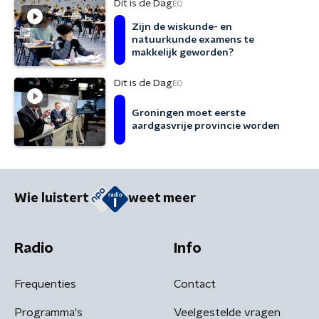
Dit is de Dag
EO
Zijn de wiskunde- en
natuurkunde examens te
makkelijk geworden?
Dit is de Dag
EO
Groningen moet eerste
aardgasvrije provincie worden
Wie luistert
weet meer
Radio
Info
Frequenties
Contact
Programma's
Veelgestelde vragen