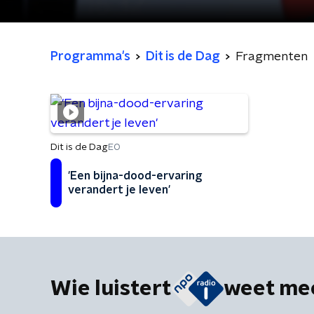
Programma's
Dit is de Dag
Fragmenten
Dit is de Dag
EO
'Een bijna-dood-ervaring
verandert je leven'
Wie luistert
weet me