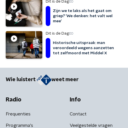
Dit is de Dag
EO
Zijn we te laks als het gaat om
griep? 'We denken: het valt wel
mee'
Dit is de Dag
EO
Historische uitspraak: man
veroordeeld wegens aanzetten
tot zelfmoord met Middel X
Wie luistert
weet meer
Radio
Info
Frequenties
Contact
Programma's
Veelgestelde vragen