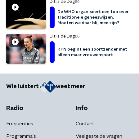
Dit is de Dag
EO
De WHO organiseert een top over
traditionele geneeswijzen.
Moeten we daar blij mee zijn?
Dit is de Dag
EO
KPN begint een sportzender met
alleen maar vrouwensport
Wie luistert
weet meer
Radio
Info
Frequenties
Contact
Programma's
Veelgestelde vragen