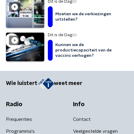
Dit is de Dag
EO
Moeten we de verkiezingen
uitstellen?
Dit is de Dag
EO
Kunnen we de
productiecapaciteit van de
vaccins verhogen?
Wie luistert
weet meer
Radio
Info
Frequenties
Contact
Programma's
Veelgestelde vragen