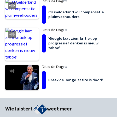
Dit is de Dag
EO
CU Gelderland wil compensatie
pluimveehouders
Dit is de Dag
EO
'Google laat zien: kritiek op
progressief denken is nieuw
taboe'
Dit is de Dag
EO
Freek de Jonge: satire is dood!
Wie luistert
weet meer