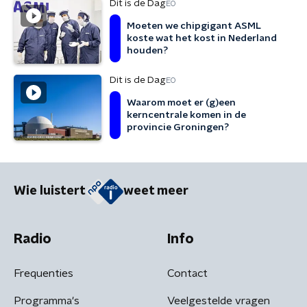
Dit is de Dag
EO
Moeten we chipgigant ASML
koste wat het kost in Nederland
houden?
Dit is de Dag
EO
Waarom moet er (g)een
kerncentrale komen in de
provincie Groningen?
Wie luistert
weet meer
Radio
Info
Frequenties
Contact
Programma's
Veelgestelde vragen