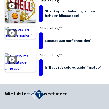
Dit is de Dag
EO
Shell koppelt beloning top aan
behalen klimaatdoel
Dit is de Dag
EO
Excuses aan moffenmeiden?
Dit is de Dag
EO
Is 'Baby it's cold outside' #metoo?
Wie luistert
weet meer