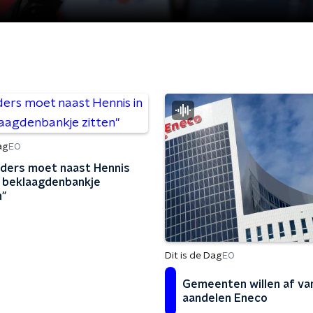
ag
EO
ders moet naast Hennis
t beklaagdenbankje
n"
Dit is de Dag
EO
Gemeenten willen af va
aandelen Eneco