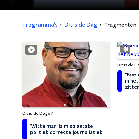
Programma's
Dit is de Dag
Fragmenten
Dit is de D
"Koen
in he
zitte
Dit is de Dag
EO
'Witte man' is misplaatste
politiek correcte journalistiek