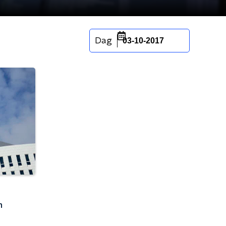
Dag
03-10-2017
n