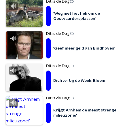
Dit is de Dag
EO
'Weg met het hek om de
Oostvaardersplassen'
Dit is de Dag
EO
'Geef meer geld aan Eindhoven'
Dit is de Dag
EO
Dichter bij de Week: Bloem
Dit is de Dag
EO
Krijgt Arnhem de meest strenge
milieuzone?