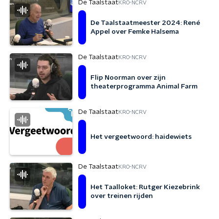
De Taalstaat
KRO-NCRV
De Taalstaatmeester 2024: René
Appel over Femke Halsema
De Taalstaat
KRO-NCRV
Flip Noorman over zijn
theaterprogramma Animal Farm
De Taalstaat
KRO-NCRV
Het vergeetwoord: haidewiets
De Taalstaat
KRO-NCRV
Het Taalloket: Rutger Kiezebrink
over treinen rijden