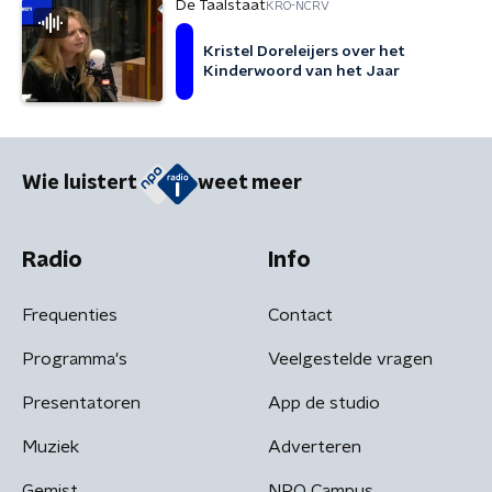
De Taalstaat
KRO-NCRV
Kristel Doreleijers over het
Kinderwoord van het Jaar
Wie luistert
weet meer
Radio
Info
Frequenties
Contact
Programma's
Veelgestelde vragen
Presentatoren
App de studio
Muziek
Adverteren
Gemist
NPO Campus