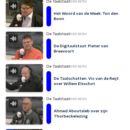
De Taalstaat
KRO-NCRV
Het Woord van de Week: Ton den
Boon
De Taalstaat
KRO-NCRV
De Digitaalstaat: Pieter van
Breevoort
De Taalstaat
KRO-NCRV
De Taalschatten: Vic van de Reijt
over Willem Elsschot
De Taalstaat
KRO-NCRV
Ahmed Aboutaleb over zijn
Thorbeckelezing