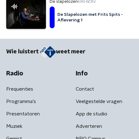
De slapelozen
KRO-NCRV
De Slapelozen met Frits Spits -
Aflevering 1
Wie luistert
weet meer
Radio
Info
Frequenties
Contact
Programma's
Veelgestelde vragen
Presentatoren
App de studio
Muziek
Adverteren
Gemist
NPO Campus