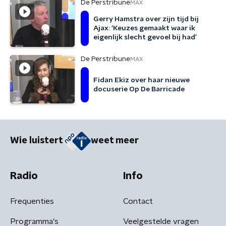
De Perstribune
MAX
Gerry Hamstra over zijn tijd bij
Ajax: ‘Keuzes gemaakt waar ik
eigenlijk slecht gevoel bij had’
De Perstribune
MAX
Fidan Ekiz over haar nieuwe
docuserie Op De Barricade
Wie luistert
weet meer
Radio
Info
Frequenties
Contact
Programma's
Veelgestelde vragen