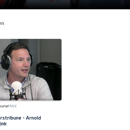
en
bune
MAX
rstribune - Arnold
ink