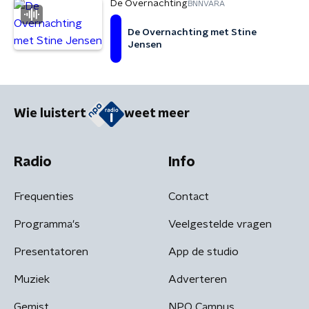
De Overnachting
BNNVARA
De Overnachting met Stine
Jensen
Wie luistert
weet meer
Radio
Info
Frequenties
Contact
Programma's
Veelgestelde vragen
Presentatoren
App de studio
Muziek
Adverteren
Gemist
NPO Campus