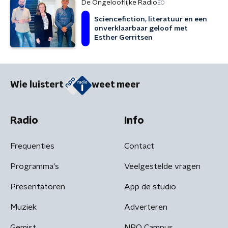
De Ongelooflijke Radio
EO
Sciencefiction, literatuur en een
onverklaarbaar geloof met
Esther Gerritsen
Wie luistert
weet meer
Radio
Info
Frequenties
Contact
Programma's
Veelgestelde vragen
Presentatoren
App de studio
Muziek
Adverteren
Gemist
NPO Campus